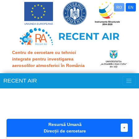
RO
EN
Centru de cercetare cu tehnici
integrate pentru investigarea
aerosolilor atmosferici în România
Toggle
RECENT AIR
Resursă Umană
+
Direcții de cercetare