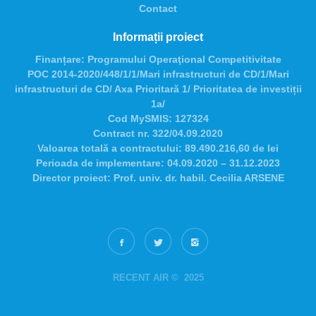
Contact
Informații proiect
Finanțare:
Programului Operaţional Competitivitate
POC 2014-2020/448/1/1/Mari infrastructuri de CD/1/Mari
infrastructuri de CD/ Axa Prioritară 1/ Prioritatea de investiții
1a/
Cod MySMIS:
127324
Contract nr.
322/04.09.2020
Valoarea totală a contractului:
89.490.216,60 de lei
Perioada de implementare:
04.09.2020 – 31.12.2023
Director proiect:
Prof. univ. dr. habil. Cecilia ARSENE
RECENT AIR © 2025