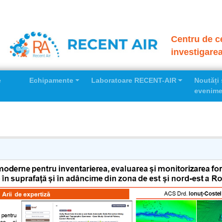
Centru de ce
investigare
e
Echipamente
Laboratoare RECENT-AIR
Noutăți 
evenime