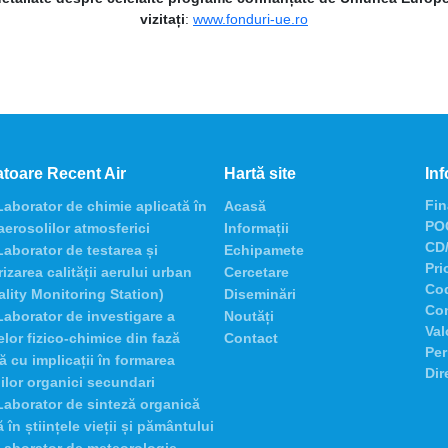
vizitați
:
www.fonduri-ue.ro
toare Recent Air
Hartă site
Inf
Fin
aborator de chimie aplicată în
Acasă
POC
 aerosolilor atmosferici
Informații
CD/
aborator de testarea și
Echipamete
Pri
izarea calității aerului urban
Cercetare
Co
ality Monitoring Station)
Diseminări
Con
aborator de investigare a
Noutăți
Val
lor fizico-chimice din fază
Contact
Per
 cu implicații în formarea
Dir
ilor organici secundari
aborator de sinteză organică
 în științele vieții și pământului
Laborator de meteorologie