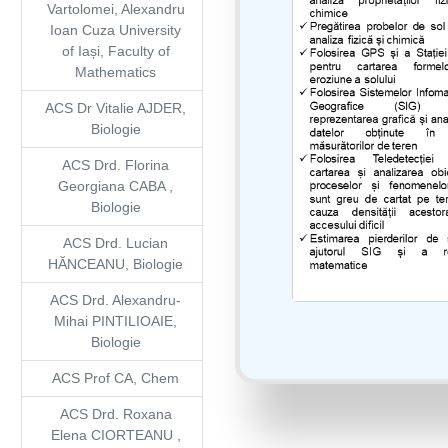
Vartolomei, Alexandru
Ioan Cuza University
of Iași, Faculty of
Mathematics
ACS Dr Vitalie AJDER,
Biologie
ACS Drd. Florina
Georgiana CABA ,
Biologie
ACS Drd. Lucian
HĂNCEANU, Biologie
ACS Drd. Alexandru-
Mihai PINTILIOAIE,
Biologie
ACS Prof CA, Chem
ACS Drd. Roxana
Elena CIORTEANU ,