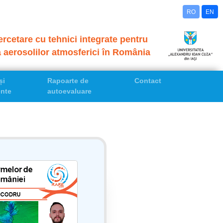
RO
EN
rcetare cu tehnici integrate pentru
a aerosolilor atmosferici în România
și
Rapoarte de
Contact
nte
autoevaluare