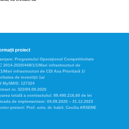
ormații proiect
anțare:
Programului Operaţional Competitivitate
 2014-2020/448/1/1/Mari infrastructuri de
1/Mari infrastructuri de CD/ Axa Prioritară 1/
oritatea de investiții 1a/
d MySMIS:
127324
tract nr.
322/04.09.2020
oarea totală a contractului:
89.490.216,60 de lei
ioada de implementare:
04.09.2020 – 31.12.2023
ector proiect:
Prof. univ. dr. habil. Cecilia ARSENE