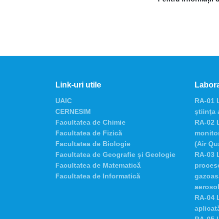
Link-uri utile
Labora
UAIC
RA-01 L
CERNESIM
ştiinţa
Facultatea de Chimie
RA-02 L
Facultatea de Fizică
monitor
Facultatea de Biologie
(Air Qu
Facultatea de Geografie și Geologie
RA-03 L
Facultatea de Matematică
procese
Facultatea de Informatică
gazoasă
aerosol
RA-04 L
aplicată
RA-05 