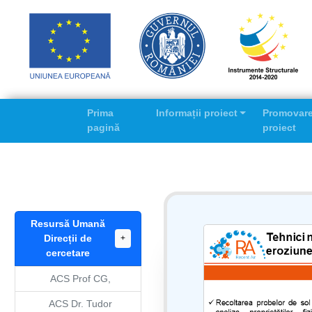
Prima
Informații proiect
Promovar
pagină
proiect
Resursă Umană
Direcții de
+
cercetare
ACS Prof CG,
ACS Dr. Tudor