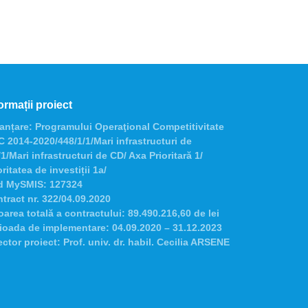
ormații proiect
anțare:
Programului Operaţional Competitivitate
 2014-2020/448/1/1/Mari infrastructuri de
1/Mari infrastructuri de CD/ Axa Prioritară 1/
oritatea de investiții 1a/
d MySMIS:
127324
tract nr.
322/04.09.2020
oarea totală a contractului:
89.490.216,60 de lei
ioada de implementare:
04.09.2020 – 31.12.2023
ector proiect:
Prof. univ. dr. habil. Cecilia ARSENE