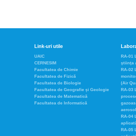
Link-uri utile
Labora
UAIC
RA-01 L
CERNESIM
ştiinţa
Facultatea de Chimie
RA-02 L
Facultatea de Fizică
monitor
Facultatea de Biologie
(Air Qu
Facultatea de Geografie și Geologie
RA-03 L
Facultatea de Matematică
procese
Facultatea de Informatică
gazoasă
aerosol
RA-04 L
aplicată
RA-05 