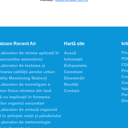
toare Recent Air
Hartă site
Inf
Fin
aborator de chimie aplicată în
Acasă
POC
 aerosolilor atmosferici
Informații
CD/
aborator de testarea și
Echipamete
Pri
izarea calității aerului urban
Cercetare
Co
ality Monitoring Station)
Diseminări
Con
aborator de investigare a
Noutăți
Val
lor fizico-chimice din fază
Contact
Per
 cu implicații în formarea
Dir
ilor organici secundari
aborator de sinteză organică
 în științele vieții și pământului
Laborator de meteorologie