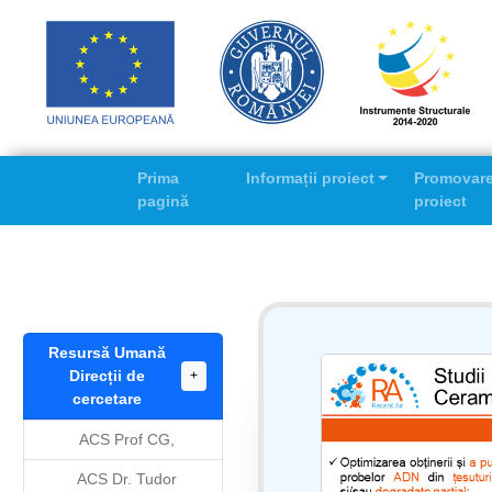
Prima
Informații proiect
Promovar
pagină
proiect
Resursă Umană
Direcții de
+
cercetare
ACS Prof CG,
ACS Dr. Tudor