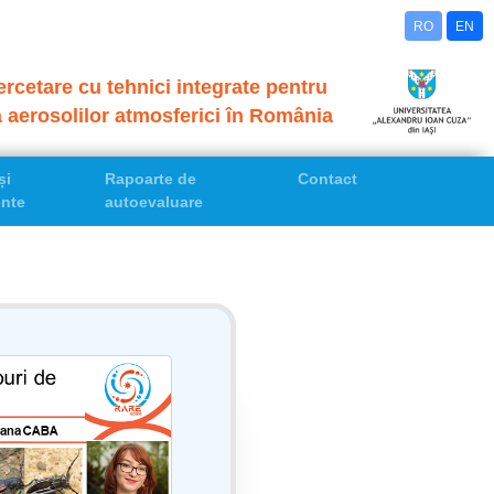
RO
EN
rcetare cu tehnici integrate pentru
a aerosolilor atmosferici în România
și
Rapoarte de
Contact
nte
autoevaluare