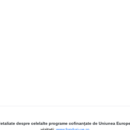
detaliate despre celelalte programe cofinanțate de Uniunea Europ
vizitați
:
www.fonduri-ue.ro