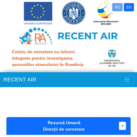
RO
EN
Centru de cercetare cu tehnici
integrate pentru investigarea
aerosolilor atmosferici în România
Toggle
RECENT AIR
Resursă Umană
+
Direcții de cercetare