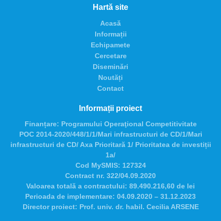
Hartă site
Acasă
Informații
Echipamete
Cercetare
Diseminări
Noutăți
Contact
Informații proiect
Finanțare:
Programului Operaţional Competitivitate
POC 2014-2020/448/1/1/Mari infrastructuri de CD/1/Mari
infrastructuri de CD/ Axa Prioritară 1/ Prioritatea de investiții
1a/
Cod MySMIS:
127324
Contract nr.
322/04.09.2020
Valoarea totală a contractului:
89.490.216,60 de lei
Perioada de implementare:
04.09.2020 – 31.12.2023
Director proiect:
Prof. univ. dr. habil. Cecilia ARSENE