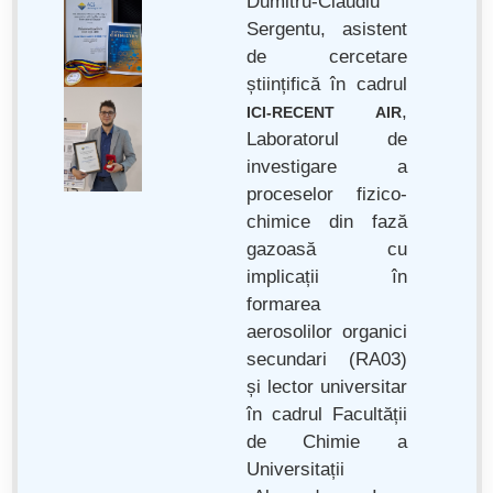
Dumitru-Claudiu
Sergentu, asistent
de cercetare
științifică în cadrul
,
ICI-RECENT AIR
Laboratorul de
investigare a
proceselor fizico-
chimice din fază
gazoasă cu
implicații în
formarea
aerosolilor organici
secundari (RA03)
și lector universitar
în cadrul Facultății
de Chimie a
Universitații