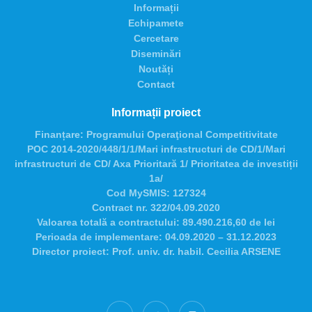
Informații
Echipamete
Cercetare
Diseminări
Noutăți
Contact
Informații proiect
Finanțare:
Programului Operaţional Competitivitate
POC 2014-2020/448/1/1/Mari infrastructuri de CD/1/Mari
infrastructuri de CD/ Axa Prioritară 1/ Prioritatea de investiții
1a/
Cod MySMIS:
127324
Contract nr.
322/04.09.2020
Valoarea totală a contractului:
89.490.216,60 de lei
Perioada de implementare:
04.09.2020 – 31.12.2023
Director proiect:
Prof. univ. dr. habil. Cecilia ARSENE