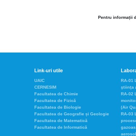
Pentru informații 
Link-uri utile
Labora
UAIC
RA-01 L
CERNESIM
ştiinţa
Facultatea de Chimie
RA-02 L
Facultatea de Fizică
monitor
Facultatea de Biologie
(Air Qu
Facultatea de Geografie și Geologie
RA-03 L
Facultatea de Matematică
procese
Facultatea de Informatică
gazoasă
aerosol