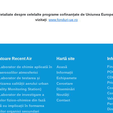
detaliate despre celelalte programe cofinanțate de Uniunea Europ
vizitați
:
www.fonduri-ue.ro
toare Recent Air
Hartă site
Inf
Fin
aborator de chimie aplicată în
Acasă
POC
 aerosolilor atmosferici
Informații
CD/
aborator de testarea și
Echipamete
Pri
izarea calității aerului urban
Cercetare
Co
ality Monitoring Station)
Diseminări
Con
aborator de investigare a
Noutăți
Val
lor fizico-chimice din fază
Contact
Per
 cu implicații în formarea
Dir
ilor organici secundari