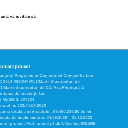
eană, vă invităm să
ormații proiect
anțare:
Programului Operaţional Competitivitate
 2014-2020/448/1/1/Mari infrastructuri de
1/Mari infrastructuri de CD/ Axa Prioritară 1/
oritatea de investiții 1a/
d MySMIS:
127324
tract nr.
322/04.09.2020
oarea totală a contractului:
89.490.216,60 de lei
ioada de implementare:
04.09.2020 – 31.12.2023
ector proiect:
Prof. univ. dr. habil. Cecilia ARSENE