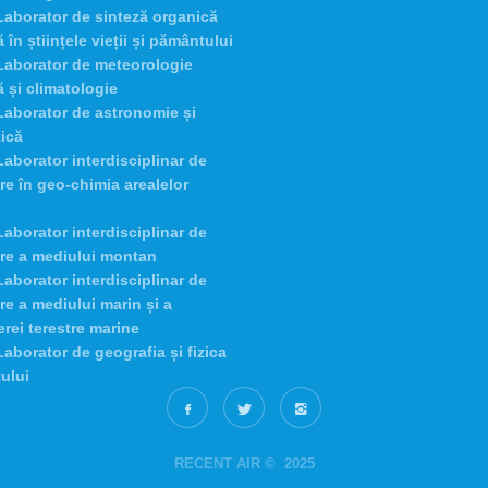
aborator de sinteză organică
 în științele vieții și pământului
Laborator de meteorologie
ă și climatologie
aborator de astronomie și
zică
aborator interdisciplinar de
re în geo-chimia arealelor
aborator interdisciplinar de
re a mediului montan
aborator interdisciplinar de
re a mediului marin și a
rei terestre marine
aborator de geografia și fizica
ului
RECENT AIR © 2025