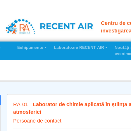
Centru de ce
investigare
e
Echipamente
Laboratoare RECENT-AIR
Noutăți 
evenime
RA-01 -
Laborator de chimie aplicată în ştiinţa 
atmosferici
Persoane de contact