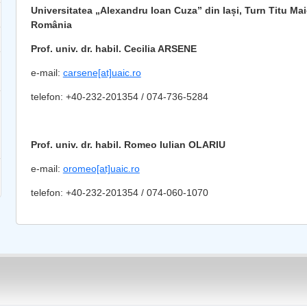
Universitatea „Alexandru Ioan Cuza” din Iași, Turn
Titu Mai
România
Prof. univ. dr. habil. Cecilia ARSENE
e-mail:
carsene[at]uaic.ro
telefon: +40-232-201354 / 074-736-5284
Prof. univ. dr. habil. Romeo Iulian OLARIU
e-mail:
oromeo[at]uaic.ro
telefon: +40-232-201354 / 074-060-1070