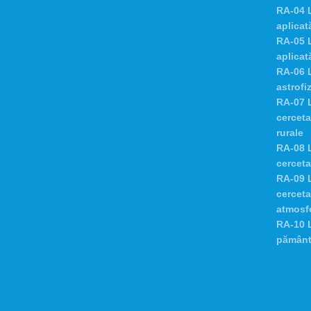
RA-04 L
aplicată
RA-05 
aplicat
RA-06 L
astrofi
RA-07 L
cerceta
rurale
RA-08 L
cerceta
RA-09 L
cerceta
atmosfe
RA-10 L
pământ