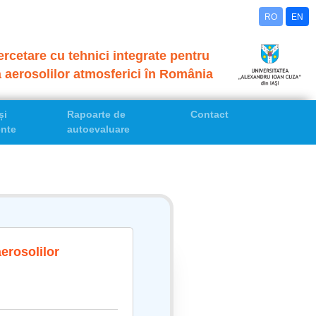
RO
EN
rcetare cu tehnici integrate pentru
a aerosolilor atmosferici în România
și
Rapoarte de
Contact
nte
autoevaluare
aerosolilor